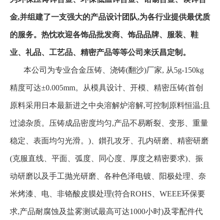
金,并组建了一支强大的产品设计团队,为各行业提供最优质
的服务。热忱欢迎各饰品批发商、饰品品牌、服装、鞋
业、礼品、工艺品、精密产品等等公司来沃昌定制。
本公司为专业合金压铸、浇铸(翻沙)厂家, 从5g-150kg
精度可达±0.005mm。从模具设计、开模、精密压铸(首创
原料采用日本最新进之中央溶解炉溶解,可控制原料恒温;且
过滤杂质。压铸成品密度均匀,产品不易断裂、变形、重量
稳定、表面均匀光滑。)、鑚孔攻牙、孔内研磨、精密研磨
(克服直线、平面、弧度、同心度、厚度之精密要求)、振
动研磨以及手工抛光研磨、各种色泽电镀、阳极处理、奈
米烤漆、电、非铬酸皮膜处理(符合ROHS、WEEE环保要
求,产品耐腐蚀及盐雾测试最高可达1000小时)及零配件代