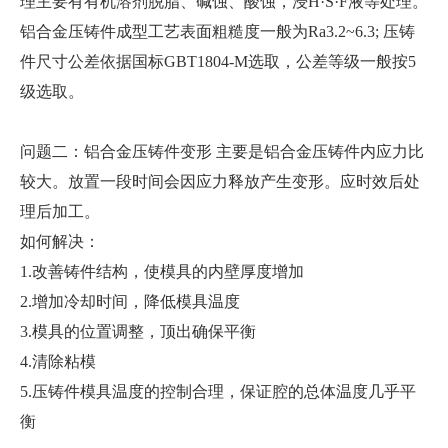
理主要有有机溶剂脱脂、碱蚀、酸蚀，浸H·S·F液等处理。
铝合金压铸件成型工艺表面粗糙度一般为Ra3.2~6.3; 压铸
件尺寸公差依据国标GBT1804-M选取，公差等级一般按5
级选取。
问题二：铝合金压铸件变形 主要是铝合金压铸件内应力比
较大。放置一段时间会因应力释放产生变形。应时效后处
理后加工。
如何解决：
1.改善铸件结构，使模具的内壁厚度增加
2.增加冷却时间，降低模具温度
3.模具的位置调整，顶出确保平衡
4.清除粘模
5.压铸件模具温度的控制合理，保证腔的总体温度几乎平
衡